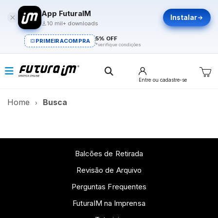
App FuturaIM
Instalar
10 mil+ downloads
5% OFF
PRIMEIRACOMPRA
*verifique condições
Entre
ou cadastre-se
Home
Busca
Balcões de Retirada
Revisão de Arquivo
Perguntas Frequentes
FuturaIM na Imprensa