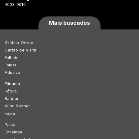
4003-9016
Mais buscados
Gráfica Online
Cartão de Visita
Folheto
Folder
Adesivo
Etiqueta
Rótulo
Banner
Wind Banner
Faixa
Pasta
Envelope