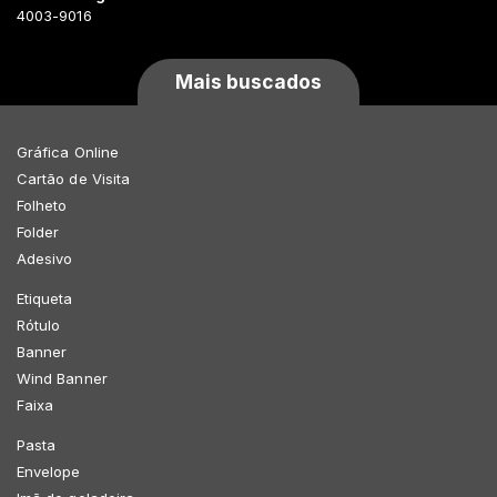
4003-9016
Mais buscados
Gráfica Online
Cartão de Visita
Folheto
Folder
Adesivo
Etiqueta
Rótulo
Banner
Wind Banner
Faixa
Pasta
Envelope