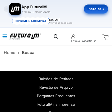
App FuturaIM
Instalar
10 mil+ downloads
5% OFF
PRIMEIRACOMPRA
*verifique condições
Entre
ou cadastre-se
Home
Busca
Balcões de Retirada
Revisão de Arquivo
Perguntas Frequentes
FuturaIM na Imprensa