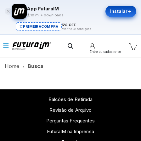
App FuturaIM
Instalar
10 mil+ downloads
5% OFF
PRIMEIRACOMPRA
*verifique condições
Entre
ou cadastre-se
Home
Busca
Balcões de Retirada
Revisão de Arquivo
Perguntas Frequentes
FuturaIM na Imprensa