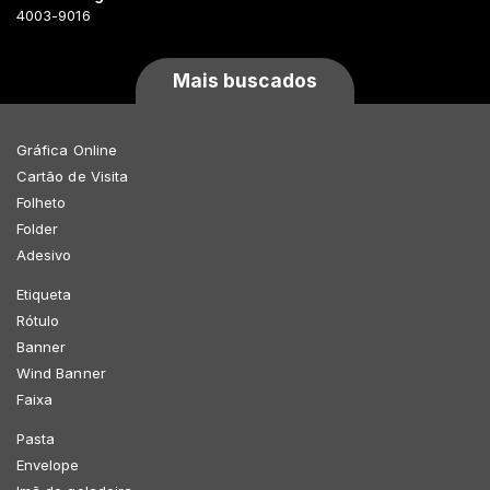
4003-9016
Mais buscados
Gráfica Online
Cartão de Visita
Folheto
Folder
Adesivo
Etiqueta
Rótulo
Banner
Wind Banner
Faixa
Pasta
Envelope