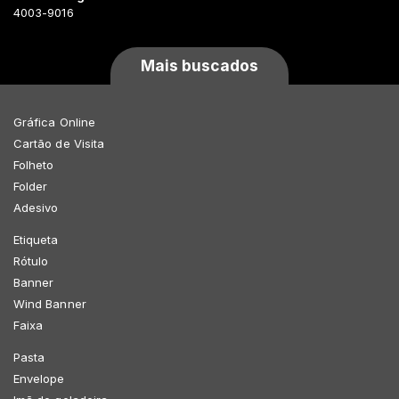
4003-9016
Mais buscados
Gráfica Online
Cartão de Visita
Folheto
Folder
Adesivo
Etiqueta
Rótulo
Banner
Wind Banner
Faixa
Pasta
Envelope