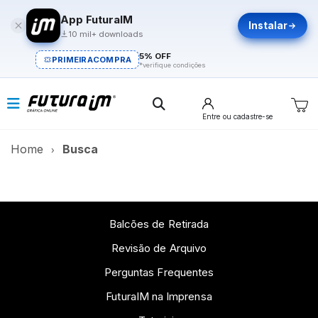
App FuturaIM
Instalar
10 mil+ downloads
5% OFF
PRIMEIRACOMPRA
*verifique condições
Entre
ou cadastre-se
Home
Busca
Balcões de Retirada
Revisão de Arquivo
Perguntas Frequentes
FuturaIM na Imprensa