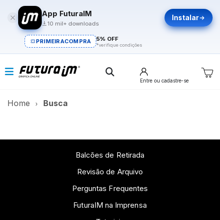
App FuturaIM
Instalar
10 mil+ downloads
5% OFF
PRIMEIRACOMPRA
*verifique condições
Entre
ou cadastre-se
Home
Busca
Balcões de Retirada
Revisão de Arquivo
Perguntas Frequentes
FuturaIM na Imprensa