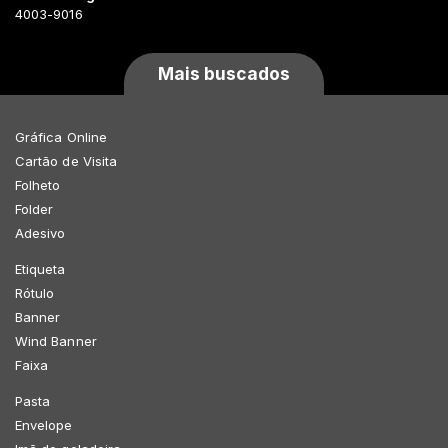
4003-9016
Mais buscados
Gráfica Online
Cartão de Visita
Folheto
Folder
Adesivo
Etiqueta
Rótulo
Banner
Wind Banner
Faixa
Pasta
Envelope