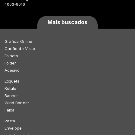
4003-9016
Mais buscados
Gráfica Online
Cartão de Visita
Folheto
Folder
Adesivo
Etiqueta
Rótulo
Banner
Wind Banner
Faixa
Pasta
Envelope