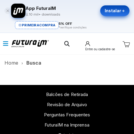
App FuturaIM
Instalar
10 mil+ downloads
5% OFF
PRIMEIRACOMPRA
*verifique condições
Entre
ou cadastre-se
Home
Busca
Balcões de Retirada
Revisão de Arquivo
Perguntas Frequentes
FuturaIM na Imprensa