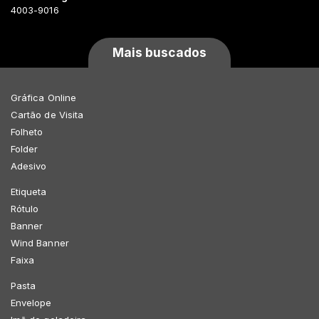
4003-9016
Mais buscados
Gráfica Online
Cartão de Visita
Folheto
Folder
Adesivo
Etiqueta
Rótulo
Banner
Wind Banner
Faixa
Pasta
Envelope