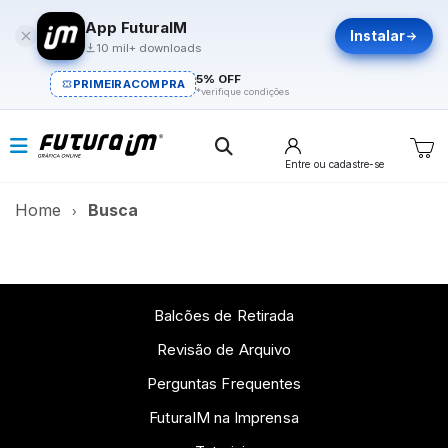
App FuturaIM
Instalar
10 mil+ downloads
5% OFF
PRIMEIRACOMPRA
*verifique condições
Entre
ou cadastre-se
Home
Busca
Balcões de Retirada
Revisão de Arquivo
Perguntas Frequentes
FuturaIM na Imprensa