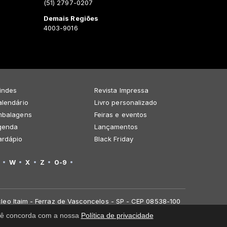
(51) 2797-0207
Demais Regiões
4003-9016
indes
Revista Impressa
lendário
Livro personalizado
mbalagens
Feiras e eventos
genda
Lançamentos
ardápio
Black Friday
W
X
Z
0-9
leo Itaim - Ferraz de Vasconcelos - SP - CEP 08538-100
você concorda com a nossa
Política de privacidade