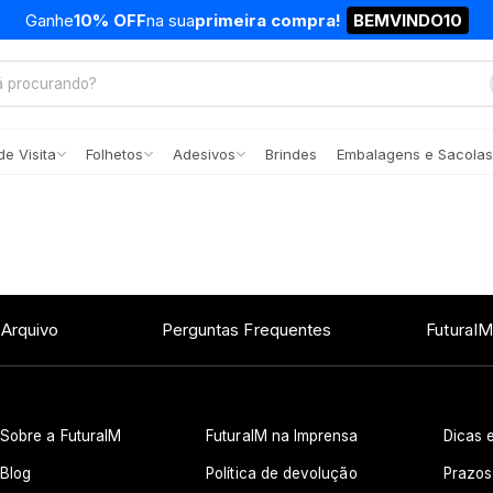
Ganhe
10% OFF
na sua
primeira compra!
BEMVINDO10
e Visita
Folhetos
Adesivos
Brindes
Embalagens e Sacolas
 Arquivo
Perguntas Frequentes
FuturaIM
Sobre a FuturaIM
FuturaIM na Imprensa
Dicas e
Blog
Política de devolução
Prazos