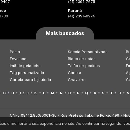
-9407
(21) 2391-7675
uco
Paraná
-1780
(41) 2391-0974
Mais buscados
Pasta
Sacola Personalizada
Br
Envelope
Bloco de notas
Ca
Imã de geladeira
Talão de pedidos
E
Tag personalizada
Caneta
A
Cartela para bijouteria
Chaveiro
C
G
H
I
J
K
L
M
N
O
P
Q
R
S
T
U
V
CNPJ 08.142.850/0001-36 - Rua Prefeito Takume Koike, 499 - Núc
cios e melhorar a sua experiência no site. Ao continuar navegando, 