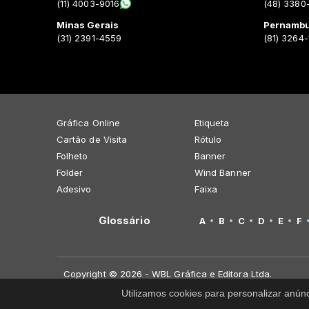
(11) 4003-9016
(48) 3380
Minas Gerais
Pernamb
(31) 2391-4559
(81) 3264
Gráfica Online
Etiqueta
Cartão de Visita
Rótulo
Folheto
Banner
Folder
Wind Banner
Adesivo
Faixa
Glossário
A
B
C
D
E
F
Copyright © 2026 - WBL Gráfica e Editora Ltda.
Utilizamos cookies para personalizar anún