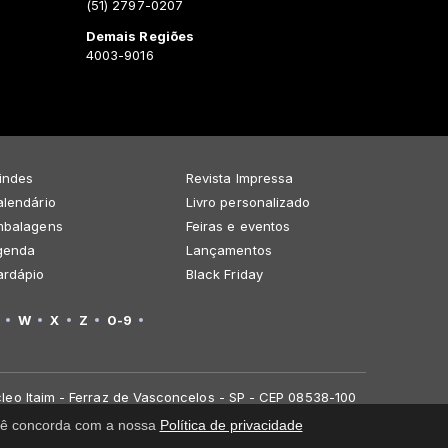
(51) 2797-0207
Demais Regiões
4003-9016
indes
Revista Impressa
lendário
Livro personalizado
mbalagens
Feiras e eventos
genda
Lançamentos
ardápio
Black Friday
W
X
Z
0-9
leo Itaim - Ferraz de Vasconcelos - SP - CEP 08538-100
você concorda com a nossa
Política de privacidade