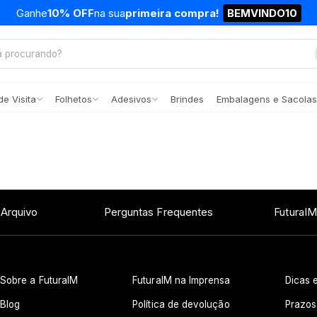
Ganhe
10% OFF
na sua
primeira compra!
BEMVINDO10
e Visita
Folhetos
Adesivos
Brindes
Embalagens e Sacolas
 Arquivo
Perguntas Frequentes
FuturaIM
Sobre a FuturaIM
FuturaIM na Imprensa
Dicas e
Blog
Política de devolução
Prazos