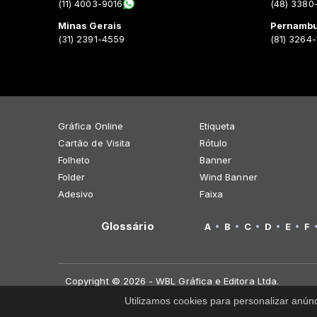
(11) 4003-9016
(48) 3380
Minas Gerais
Pernamb
(31) 2391-4559
(81) 3264
Gráfica Online
Etiqueta
Cartão de Visita
Rótulo
Folheto
Banner
Folder
Wind Banner
Adesivo
Faixa
Glossário
A
B
C
D
E
F
Copyright © 2026 - WBL Gráfica e Editora Ltda.
Utilizamos cookies para personalizar anún