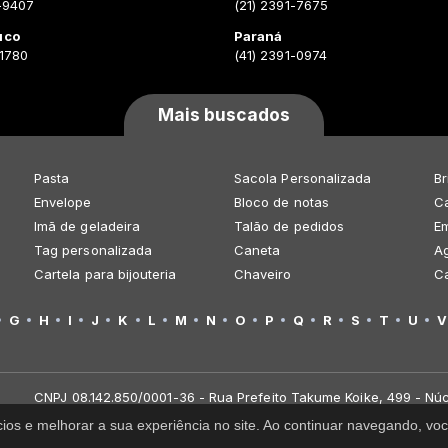
-9407
(21) 2391-7675
uco
Paraná
-1780
(41) 2391-0974
Mais buscados
Pasta
Sacola Personalizada
Br
Envelope
Bloco de notas
Ca
Imã de geladeira
Talão de pedidos
E
Tag personalizada
Caneta
A
Cartela para bijouteria
Chaveiro
C
G
H
I
J
K
L
M
N
O
P
Q
R
S
T
U
V
CNPJ 08.142.850/0001-36 - Rua Prefeito Takume Koike, 499 - Núc
cios e melhorar a sua experiência no site. Ao continuar navegando, 