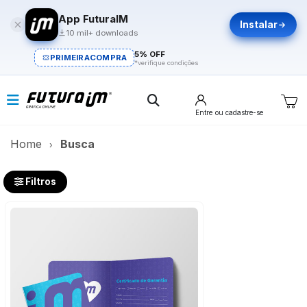
App FuturaIM
Instalar
10 mil+ downloads
5% OFF
PRIMEIRACOMPRA
*verifique condições
Entre
ou cadastre-se
Home
Busca
Filtros