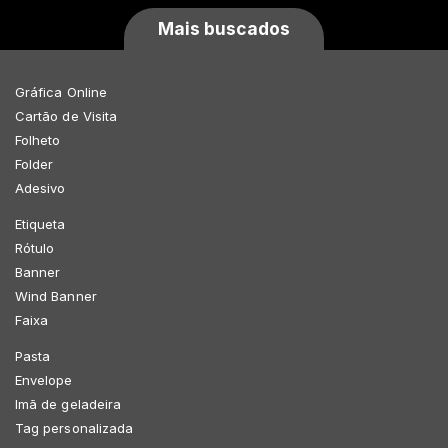
Mais buscados
Gráfica Online
Cartão de Visita
Folheto
Folder
Adesivo
Etiqueta
Rótulo
Banner
Wind Banner
Faixa
Pasta
Envelope
Imã de geladeira
Tag personalizada