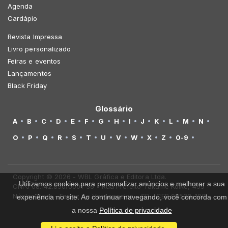
Agenda
Cardápio
Revista Impressa
Livro personalizado
Feiras e eventos
Lançamentos
Black Friday
Glossário
A
B
C
D
E
F
G
H
I
J
K
L
M
N
O
P
Q
R
S
T
U
V
W
X
Z
0-9
Copyright © 2026 - WBL Gráfica e Editora Ltda.
Utilizamos cookies para personalizar anúncios e melhorar a sua
CNPJ 08.142.850/0001-36 - Rua Prefeito Takume Koike, 499 -
Núcleo Itaim - Ferraz de Vasconcelos - SP - CEP 08538-100
experiência no site. Ao continuar navegando, você concorda com
a nossa
Política de privacidade