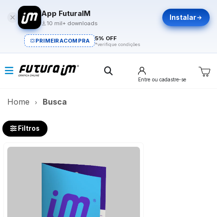
App FuturaIM
Instalar
10 mil+ downloads
5% OFF
PRIMEIRACOMPRA
*verifique condições
Entre
ou cadastre-se
Home
Busca
Filtros