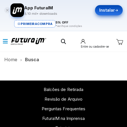
App FuturaIM
Instalar
10 mil+ downloads
5% OFF
PRIMEIRACOMPRA
*verifique condições
Entre
ou cadastre-se
Home
Busca
Balcões de Retirada
Revisão de Arquivo
Perguntas Frequentes
FuturaIM na Imprensa