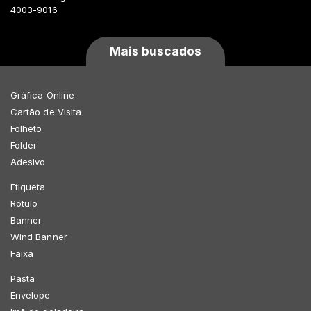
4003-9016
Mais buscados
Gráfica Online
Cartão de Visita
Folheto
Folder
Adesivo
Etiqueta
Rótulo
Banner
Wind Banner
Faixa
Pasta
Envelope