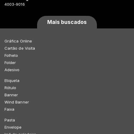
4003-9016
Mais buscados
Gráfica Online
Cartão de Visita
Folheto
Folder
Adesivo
Etiqueta
Rótulo
Banner
Wind Banner
Faixa
Pasta
Envelope