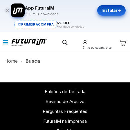
App FuturaIM
Instalar
10 mil+ downloads
5% OFF
PRIMEIRACOMPRA
*verifique condições
Entre
ou cadastre-se
Home
Busca
Balcões de Retirada
Revisão de Arquivo
Perguntas Frequentes
FuturaIM na Imprensa