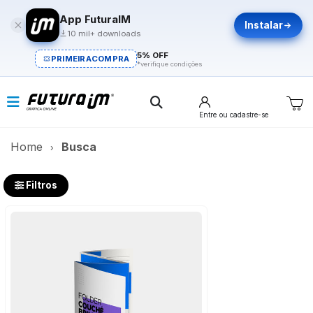
App FuturaIM
Instalar
10 mil+ downloads
5% OFF
PRIMEIRACOMPRA
*verifique condições
Entre
ou cadastre-se
Home
Busca
Filtros