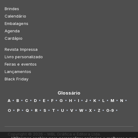
Brindes
Calendário
Embalagens
Agenda
Cardápio
Revista Impressa
Livro personalizado
Feiras e eventos
Lançamentos
Black Friday
Glossário
A
B
C
D
E
F
G
H
I
J
K
L
M
N
O
P
Q
R
S
T
U
V
W
X
Z
0-9
Copyright © 2026 - WBL Gráfica e Editora Ltda.