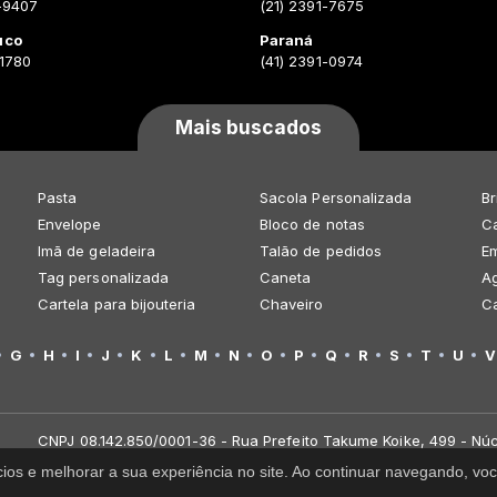
-9407
(21) 2391-7675
uco
Paraná
-1780
(41) 2391-0974
Mais buscados
Pasta
Sacola Personalizada
Br
Envelope
Bloco de notas
Ca
Imã de geladeira
Talão de pedidos
E
Tag personalizada
Caneta
A
Cartela para bijouteria
Chaveiro
C
G
H
I
J
K
L
M
N
O
P
Q
R
S
T
U
V
CNPJ 08.142.850/0001-36 - Rua Prefeito Takume Koike, 499 - Núc
cios e melhorar a sua experiência no site. Ao continuar navegando, 