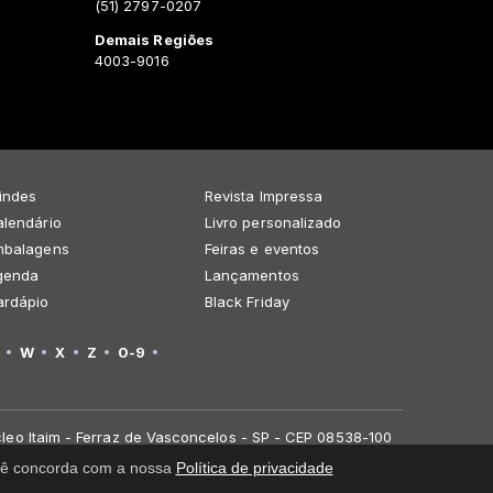
(51) 2797-0207
Demais Regiões
4003-9016
indes
Revista Impressa
lendário
Livro personalizado
mbalagens
Feiras e eventos
genda
Lançamentos
ardápio
Black Friday
W
X
Z
0-9
leo Itaim - Ferraz de Vasconcelos - SP - CEP 08538-100
você concorda com a nossa
Política de privacidade