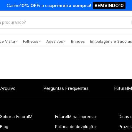
Ganhe
10% OFF
na sua
primeira compra!
BEMVINDO10
e Visita
Folhetos
Adesivos
Brindes
Embalagens e Sacolas
 Arquivo
Perguntas Frequentes
FuturaIM
Sobre a FuturaIM
FuturaIM na Imprensa
Dicas e
Blog
Política de devolução
Prazos