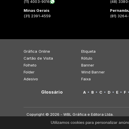
(11) 4003-9016
(48) 3380
Minas Gerais
Pernamb
(31) 2391-4559
(81) 3264
Gráfica Online
Etiqueta
Cartão de Visita
Rótulo
Folheto
Banner
Folder
Wind Banner
Adesivo
Faixa
Glossário
A
B
C
D
E
F
Copyright © 2026 - WBL Gráfica e Editora Ltda.
Utilizamos cookies para personalizar anún