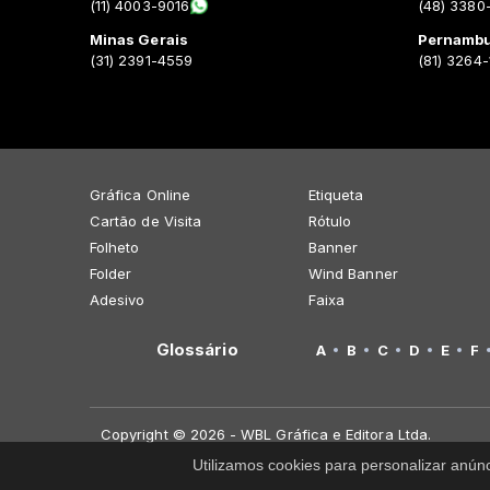
(11) 4003-9016
(48) 3380
Minas Gerais
Pernamb
(31) 2391-4559
(81) 3264
Gráfica Online
Etiqueta
Cartão de Visita
Rótulo
Folheto
Banner
Folder
Wind Banner
Adesivo
Faixa
Glossário
A
B
C
D
E
F
Copyright © 2026 - WBL Gráfica e Editora Ltda.
Utilizamos cookies para personalizar anún