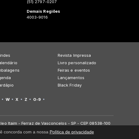
(51) 2797-0207
Demais Regiões
4003-9016
indes
Revista Impressa
lendário
Livro personalizado
mbalagens
Feiras e eventos
genda
Lançamentos
ardápio
Black Friday
W
X
Z
0-9
leo Itaim - Ferraz de Vasconcelos - SP - CEP 08538-100
você concorda com a nossa
Política de privacidade