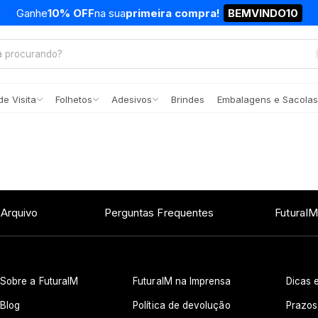
Ganhe
10% OFF
na sua
primeira compra!
BEMVINDO10
e Visita
Folhetos
Adesivos
Brindes
Embalagens e Sacolas
 Arquivo
Perguntas Frequentes
FuturaIM
Sobre a FuturaIM
FuturaIM na Imprensa
Dicas e
Blog
Política de devolução
Prazos