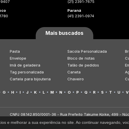
-9407
(21) 2391-7675
uco
Paraná
-1780
(41) 2391-0974
Mais buscados
Pasta
Sacola Personalizada
Br
Envelope
Bloco de notas
Ca
Imã de geladeira
Talão de pedidos
E
Tag personalizada
Caneta
A
Cartela para bijouteria
Chaveiro
C
G
H
I
J
K
L
M
N
O
P
Q
R
S
T
U
V
CNPJ 08.142.850/0001-36 - Rua Prefeito Takume Koike, 499 - Núc
cios e melhorar a sua experiência no site. Ao continuar navegando, 