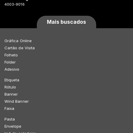
4003-9016
Mais buscados
Gráfica Online
Cartão de Visita
Folheto
Folder
Adesivo
Etiqueta
Rótulo
Banner
Wind Banner
Faixa
Pasta
Envelope