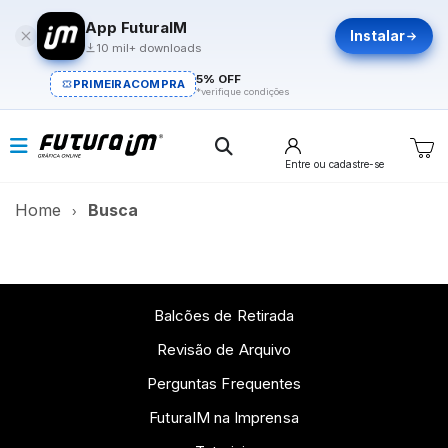
App FuturaIM
Instalar
10 mil+ downloads
5% OFF
PRIMEIRACOMPRA
*verifique condições
Entre
ou cadastre-se
Home
Busca
Balcões de Retirada
Revisão de Arquivo
Perguntas Frequentes
FuturaIM na Imprensa