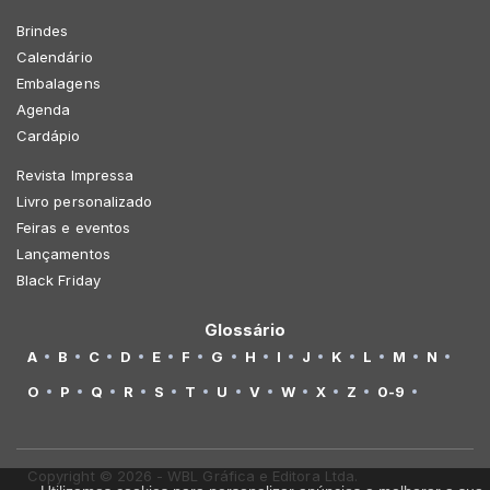
Brindes
Calendário
Embalagens
Agenda
Cardápio
Revista Impressa
Livro personalizado
Feiras e eventos
Lançamentos
Black Friday
Glossário
A
B
C
D
E
F
G
H
I
J
K
L
M
N
O
P
Q
R
S
T
U
V
W
X
Z
0-9
Copyright © 2026 - WBL Gráfica e Editora Ltda.