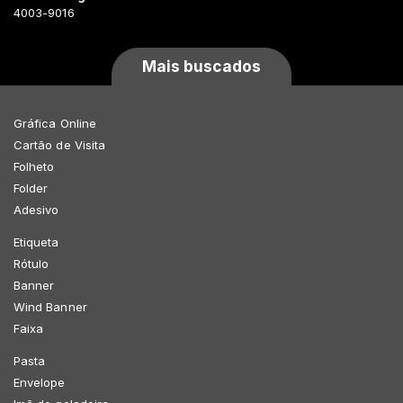
4003-9016
Mais buscados
Gráfica Online
Cartão de Visita
Folheto
Folder
Adesivo
Etiqueta
Rótulo
Banner
Wind Banner
Faixa
Pasta
Envelope