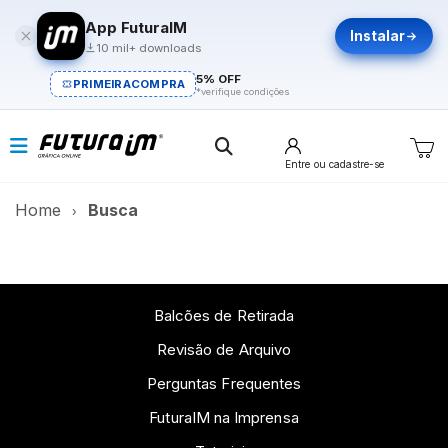
App FuturaIM
Instalar
10 mil+ downloads
5% OFF
PRIMEIRACOMPRA
*verifique condições
Entre
ou cadastre-se
Home
Busca
Balcões de Retirada
Revisão de Arquivo
Perguntas Frequentes
FuturaIM na Imprensa