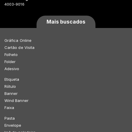
4003-9016
Mais buscados
Gráfica Online
Cartão de Visita
Folheto
Folder
Adesivo
Etiqueta
Rótulo
Banner
Wind Banner
Faixa
Pasta
Envelope