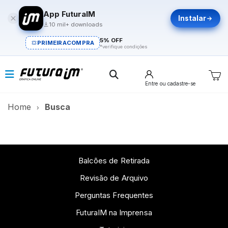
App FuturaIM
Instalar
10 mil+ downloads
5% OFF
PRIMEIRACOMPRA
*verifique condições
Entre
ou cadastre-se
Home
Busca
Balcões de Retirada
Revisão de Arquivo
Perguntas Frequentes
FuturaIM na Imprensa