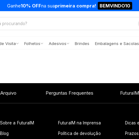
Ganhe
10% OFF
na sua
primeira compra!
BEMVINDO10
e Visita
Folhetos
Adesivos
Brindes
Embalagens e Sacolas
 Arquivo
Perguntas Frequentes
FuturaIM
Sobre a FuturaIM
FuturaIM na Imprensa
Dicas e
Blog
Política de devolução
Prazos