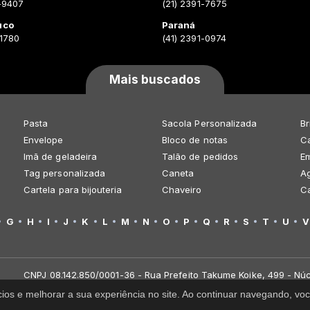
-9407
(21) 2391-7675
uco
Paraná
-1780
(41) 2391-0974
Mais buscados
Pasta
Sacola Personalizada
Br
Envelope
Bloco de notas
Ca
Imã de geladeira
Talão de pedidos
E
Tag personalizada
Caneta
A
Cartela para bijouteria
Chaveiro
C
G
H
I
J
K
L
M
N
O
P
Q
R
S
T
U
V
CNPJ 08.142.850/0001-36 - Rua Prefeito Takume Koike, 499 - Núc
cios e melhorar a sua experiência no site. Ao continuar navegando, 