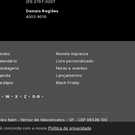
(51) 2797-0207
Demais Regiões
4003-9016
indes
Revista Impressa
lendário
Livro personalizado
mbalagens
Feiras e eventos
genda
Lançamentos
ardápio
Black Friday
W
X
Z
0-9
leo Itaim - Ferraz de Vasconcelos - SP - CEP 08538-100
você concorda com a nossa
Política de privacidade