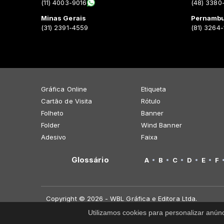
(11) 4003-9016
(48) 3380
Minas Gerais
Pernamb
(31) 2391-4559
(81) 3264
Gráfica Online
Etiqueta
Cartão de Visita
Rótulo
Folheto
Banner
Folder
Wind Banner
Adesivo
Faixa
Glossário
A
B
C
D
E
F
Copyright © 2026 - WBL Gráfica e Editora Ltda.
Utilizamos cookies para personalizar anún