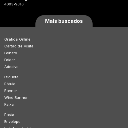
4003-9016
Mais buscados
Gráfica Online
Cartão de Visita
Folheto
Folder
Adesivo
Etiqueta
Rótulo
Banner
Wind Banner
Faixa
Pasta
Envelope