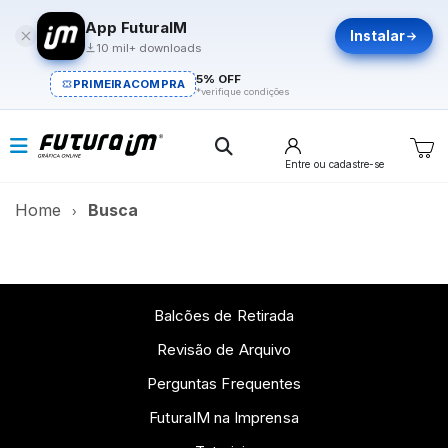
App FuturaIM
Instalar
10 mil+ downloads
5% OFF
PRIMEIRACOMPRA
*verifique condições
Entre
ou cadastre-se
Home
Busca
Balcões de Retirada
Revisão de Arquivo
Perguntas Frequentes
FuturaIM na Imprensa