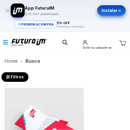
App FuturaIM
Instalar
10 mil+ downloads
5% OFF
PRIMEIRACOMPRA
*verifique condições
Entre
ou cadastre-se
Home
Busca
Filtros