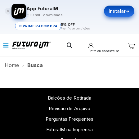
App FuturaIM
Instalar
10 mil+ downloads
5% OFF
PRIMEIRACOMPRA
*verifique condições
Entre
ou cadastre-se
Home
Busca
Balcões de Retirada
Revisão de Arquivo
Perguntas Frequentes
FuturaIM na Imprensa