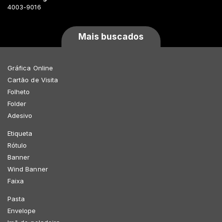
4003-9016
Mais buscados
Gráfica Online
Cartão de Visita
Folheto
Folder
Adesivo
Etiqueta
Rótulo
Banner
Wind Banner
Faixa
Pasta
Envelope