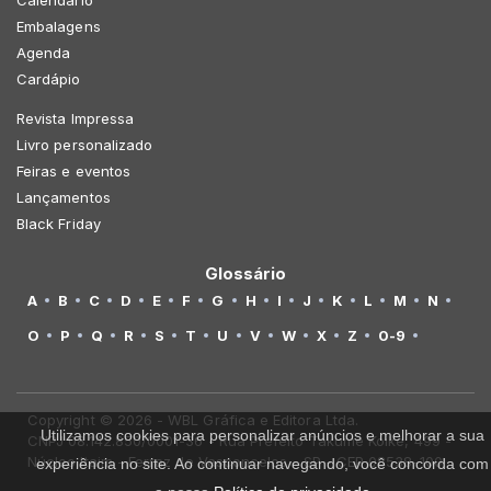
Calendário
Embalagens
Agenda
Cardápio
Revista Impressa
Livro personalizado
Feiras e eventos
Lançamentos
Black Friday
Glossário
A
B
C
D
E
F
G
H
I
J
K
L
M
N
O
P
Q
R
S
T
U
V
W
X
Z
0-9
Copyright © 2026 - WBL Gráfica e Editora Ltda.
Utilizamos cookies para personalizar anúncios e melhorar a sua
CNPJ 08.142.850/0001-36 - Rua Prefeito Takume Koike, 499 -
Núcleo Itaim - Ferraz de Vasconcelos - SP - CEP 08538-100
experiência no site. Ao continuar navegando, você concorda com