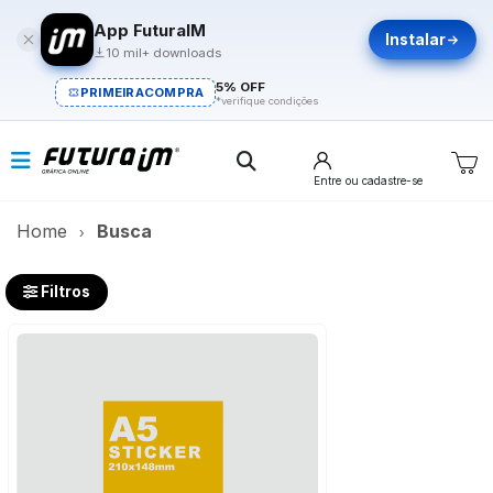
App FuturaIM
Instalar
10 mil+ downloads
5% OFF
PRIMEIRACOMPRA
*verifique condições
Entre
ou cadastre-se
Home
Busca
Filtros