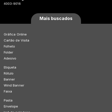
4003-9016
Mais buscados
Gráfica Online
Cartão de Visita
Folheto
Folder
Adesivo
Etiqueta
Rótulo
Banner
Wind Banner
Faixa
Pasta
Envelope