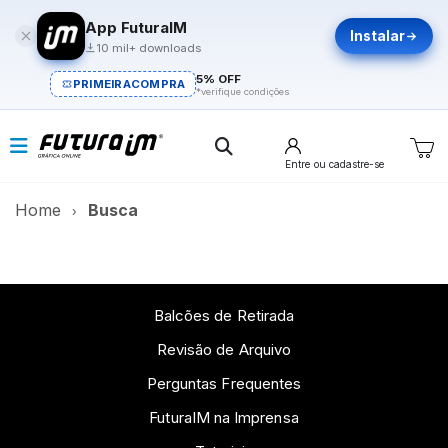
App FuturaIM
Instalar
10 mil+ downloads
5% OFF
PRIMEIRACOMPRA
*verifique condições
Entre
ou cadastre-se
Home
Busca
Balcões de Retirada
Revisão de Arquivo
Perguntas Frequentes
FuturaIM na Imprensa