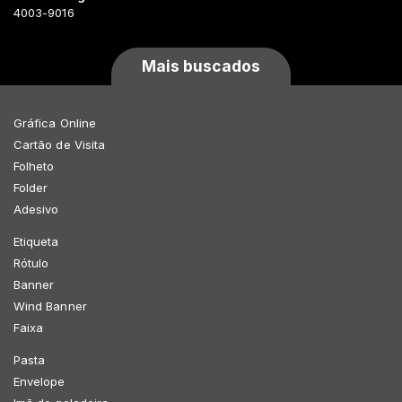
4003-9016
Mais buscados
Gráfica Online
Cartão de Visita
Folheto
Folder
Adesivo
Etiqueta
Rótulo
Banner
Wind Banner
Faixa
Pasta
Envelope