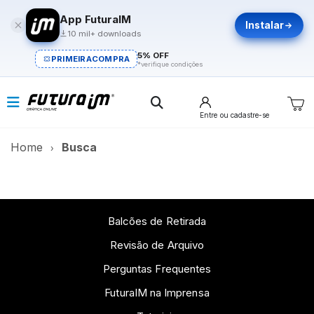
App FuturaIM
Instalar
10 mil+ downloads
5% OFF
PRIMEIRACOMPRA
*verifique condições
Entre
ou cadastre-se
Home
Busca
Balcões de Retirada
Revisão de Arquivo
Perguntas Frequentes
FuturaIM na Imprensa