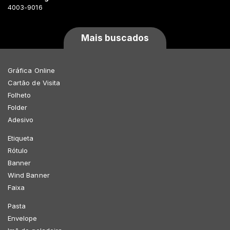
4003-9016
Mais buscados
Gráfica Online
Cartão de Visita
Folheto
Folder
Adesivo
Etiqueta
Rótulo
Banner
Wind Banner
Faixa
Pasta
Envelope