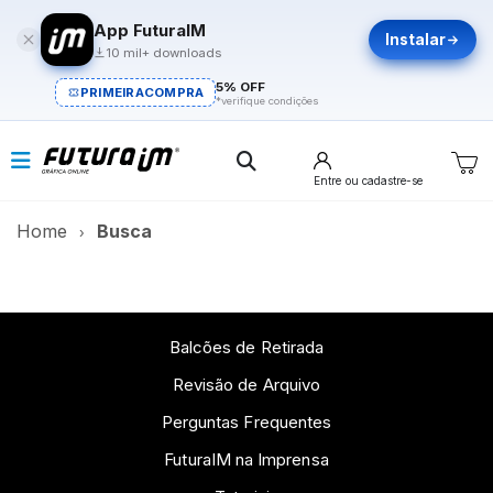
App FuturaIM
Instalar
10 mil+ downloads
5% OFF
PRIMEIRACOMPRA
*verifique condições
Entre
ou cadastre-se
Home
Busca
Balcões de Retirada
Revisão de Arquivo
Perguntas Frequentes
FuturaIM na Imprensa