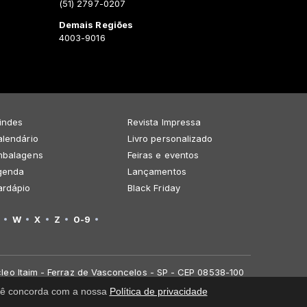
(51) 2797-0207
Demais Regiões
4003-9016
indes
Revista Impressa
lendário
Livro personalizado
mbalagens
Feiras e eventos
genda
Lançamentos
ardápio
Black Friday
W
X
Z
0-9
leo Itaim - Ferraz de Vasconcelos - SP - CEP 08538-100
você concorda com a nossa
Política de privacidade