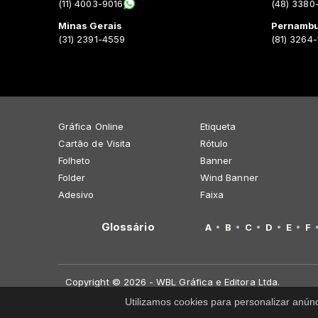
(11) 4003-9016
(48) 3380
Minas Gerais
Pernamb
(31) 2391-4559
(81) 3264
Gráfica Online
Etiqueta
Cartão de Visita
Rótulo
Folheto
Banner
Folder
Wind Banner
Adesivo
Faixa
Glossário
A
B
C
D
E
F
Copyright © 2026 - WBL Gráfica e Editora Ltda.
Utilizamos cookies para personalizar anún