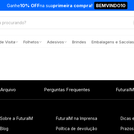
Ganhe
10% OFF
na sua
primeira compra!
BEMVINDO10
e Visita
Folhetos
Adesivos
Brindes
Embalagens e Sacolas
 Arquivo
Perguntas Frequentes
FuturaIM
Sobre a FuturaIM
FuturaIM na Imprensa
Dicas e
Blog
Política de devolução
Prazos