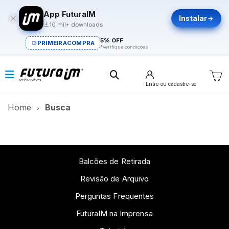
App FuturaIM
Instalar
10 mil+ downloads
5% OFF
PRIMEIRACOMPRA
*verifique condições
Entre
ou cadastre-se
Home
Busca
Balcões de Retirada
Revisão de Arquivo
Perguntas Frequentes
FuturaIM na Imprensa