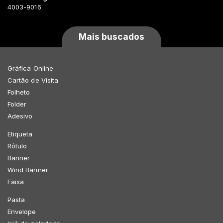
4003-9016
Mais buscados
Gráfica Online
Cartão de Visita
Folheto
Folder
Adesivo
Etiqueta
Rótulo
Banner
Wind Banner
Faixa
Pasta
Envelope