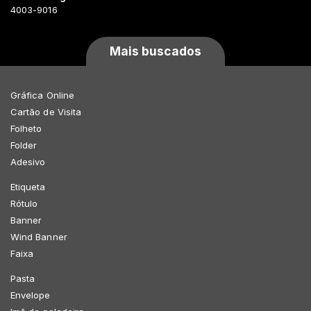
4003-9016
Mais buscados
Gráfica Online
Cartão de Visita
Folheto
Folder
Adesivo
Etiqueta
Rótulo
Banner
Wind Banner
Faixa
Pasta
Envelope