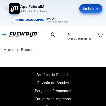
App FuturaIM
Instalar
10 mil+ downloads
5% OFF
PRIMEIRACOMPRA
*verifique condições
Entre
ou cadastre-se
Home
Busca
Balcões de Retirada
Revisão de Arquivo
Perguntas Frequentes
FuturaIM na Imprensa