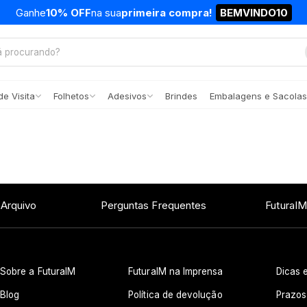
Ganhe
10% OFF
na sua
primeira compra!
BEMVINDO10
e Visita
Folhetos
Adesivos
Brindes
Embalagens e Sacolas
 Arquivo
Perguntas Frequentes
FuturaIM
Sobre a FuturaIM
FuturaIM na Imprensa
Dicas e
Blog
Política de devolução
Prazos