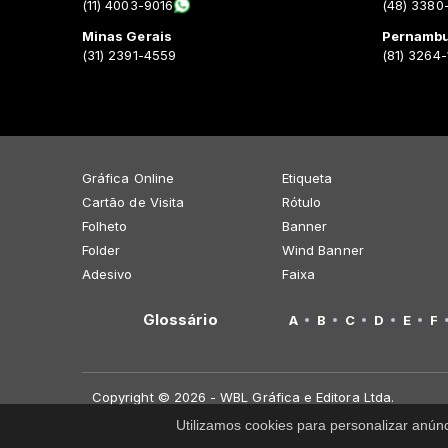
(11) 4003-9016
(48) 3380
Minas Gerais
Pernamb
(31) 2391-4559
(81) 3264
Gráfica Online
Etiqueta
Cartão de Visita
Rótulo
Folheto
Banner
Folder
Wind Banner
Adesivo
Faixa
Glossário
A
B
C
D
E
F
Copyright © 2026 - WBL Gráfica e Editora Ltda.
Utilizamos cookies para personalizar anún