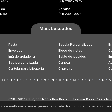
-9407
(21) 2391-7675
uco
Paraná
-1780
(41) 2391-0974
Mais buscados
Pasta
Sacola Personalizada
Br
Envelope
Bloco de notas
Ca
Imã de geladeira
Talão de pedidos
E
Tag personalizada
Caneta
A
Cartela para bijouteria
Chaveiro
C
G
H
I
J
K
L
M
N
O
P
Q
R
S
T
U
V
CNPJ 08.142.850/0001-36 - Rua Prefeito Takume Koike, 499 - Núc
cios e melhorar a sua experiência no site. Ao continuar navegando, 