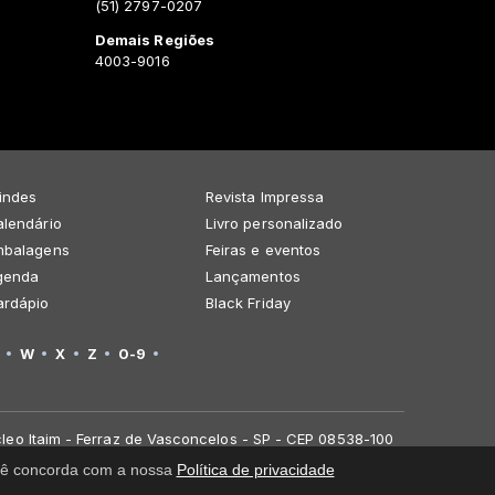
(51) 2797-0207
Demais Regiões
4003-9016
indes
Revista Impressa
lendário
Livro personalizado
mbalagens
Feiras e eventos
genda
Lançamentos
ardápio
Black Friday
W
X
Z
0-9
leo Itaim - Ferraz de Vasconcelos - SP - CEP 08538-100
você concorda com a nossa
Política de privacidade