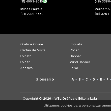
(11) 4003-9016
(48) 3380
Minas Gerais
Pernamb
(31) 2391-4559
(81) 3264
Gráfica Online
Etiqueta
Cartão de Visita
Rótulo
Folheto
Banner
Folder
Wind Banner
Adesivo
Faixa
Glossário
A
B
C
D
E
F
Copyright © 2026 - WBL Gráfica e Editora Ltda.
Utilizamos cookies para personalizar anún