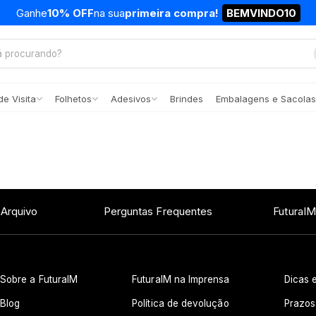
Ganhe
10% OFF
na sua
primeira compra!
BEMVINDO10
e Visita
Folhetos
Adesivos
Brindes
Embalagens e Sacolas
 Arquivo
Perguntas Frequentes
FuturaIM
Sobre a FuturaIM
FuturaIM na Imprensa
Dicas e
Blog
Política de devolução
Prazos