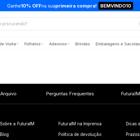
Ganhe
10% OFF
na sua
primeira compra!
BEMVINDO10
e Visita
Folhetos
Adesivos
Brindes
Embalagens e Sacolas
 Arquivo
Perguntas Frequentes
FuturaIM
Sobre a FuturaIM
FuturaIM na Imprensa
Dicas e
Blog
Política de devolução
Prazos