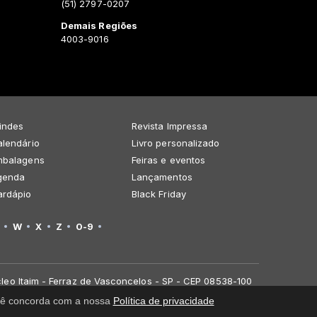
(51) 2797-0207
Demais Regiões
4003-9016
indes
Revista Impressa
lendário
Livro personalizado
mbalagens
Feiras e eventos
genda
Lançamentos
ardápio
Black Friday
W
X
Z
0-9
leo Itaim - Ferraz de Vasconcelos - SP - CEP 08538-100
você concorda com a nossa
Política de privacidade