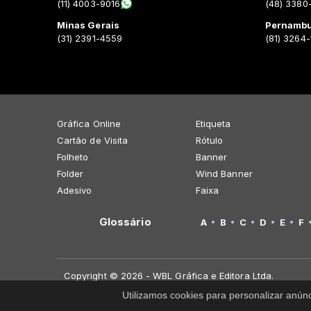
(11) 4003-9016
(48) 3380
Minas Gerais
Pernamb
(31) 2391-4559
(81) 3264
Gráfica Online
Etiqueta
Cartão de Visita
Rótulo
Folheto
Banner
Folder
Wind Banner
Adesivo
Faixa
Glossário
A
B
C
D
E
F
Copyright © 2026 - WBL Gráfica e Editora Ltda.
Utilizamos cookies para personalizar anún