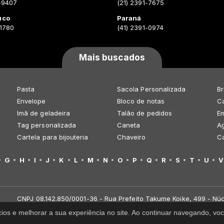
-9407
(21) 2391-7675
uco
Paraná
-1780
(41) 2391-0974
Mais buscados
Pasta
Sacola Personalizada
Br
Envelope
Bloco de notas
Ca
Imã de geladeira
Talão de pedidos
E
Tag personalizada
Caneta
A
Cartela para bijouteria
Chaveiro
C
G
H
I
J
K
L
M
N
O
P
Q
R
S
T
U
V
CNPJ 08.142.850/0001-36 - Rua Prefeito Takume Koike, 499 - Núc
cios e melhorar a sua experiência no site. Ao continuar navegando, 