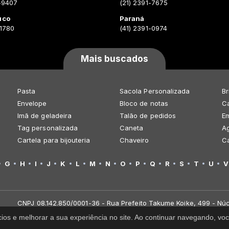
-9407
(21) 2391-7675
uco
Paraná
-1780
(41) 2391-0974
Mais buscados
Pasta
Sacola Personalizada
Br
Envelope
Bloco de notas
Ca
Imã de geladeira
Talão de pedidos
E
Tag personalizada
Caneta
A
Cartela para bijouteria
Chaveiro
C
G
H
I
J
K
L
M
N
O
P
Q
R
S
T
U
V
CNPJ 08.142.850/0001-36 - Rua Prefeito Takume Koike, 499 - Núc
cios e melhorar a sua experiência no site. Ao continuar navegando, 