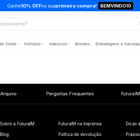
Ganhe
10% OFF
na sua
primeira compra!
BEMVINDO10
e Visita
Folhetos
Adesivos
Brindes
Embalagens e Sacolas
 Arquivo
Perguntas Frequentes
FuturaIM
Sobre a FuturaIM
FuturaIM na Imprensa
Dicas e
Blog
Política de devolução
Prazos