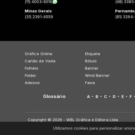
(11) 4003-9016
(48) 3380
Minas Gerais
Pernamb
(31) 2391-4559
(81) 3264
Gráfica Online
Etiqueta
Cartão de Visita
Rótulo
Folheto
Banner
Folder
Wind Banner
Adesivo
Faixa
Glossário
A
B
C
D
E
F
Copyright © 2026 - WBL Gráfica e Editora Ltda.
Utilizamos cookies para personalizar anún