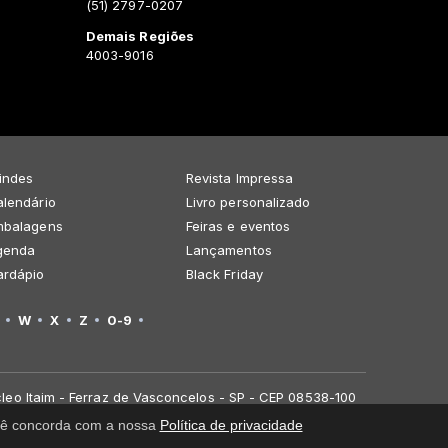
(51) 2797-0207
Demais Regiões
4003-9016
indes
Revista Impressa
lendário
Livro personalizado
mbalagens
Feiras e eventos
genda
Lançamentos
ardápio
Black Friday
W
X
Z
0-9
leo Itaim - Ferraz de Vasconcelos - SP - CEP 08538-100
você concorda com a nossa
Política de privacidade