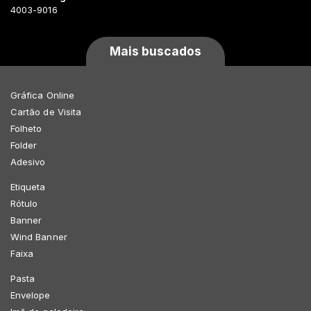
4003-9016
Mais buscados
Gráfica Online
Cartão de Visita
Folheto
Folder
Adesivo
Etiqueta
Rótulo
Banner
Wind Banner
Faixa
Pasta
Envelope