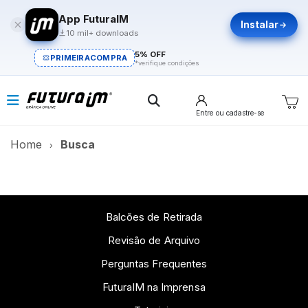
App FuturaIM
Instalar
10 mil+ downloads
5% OFF
PRIMEIRACOMPRA
*verifique condições
Entre
ou cadastre-se
Home
Busca
Balcões de Retirada
Revisão de Arquivo
Perguntas Frequentes
FuturaIM na Imprensa