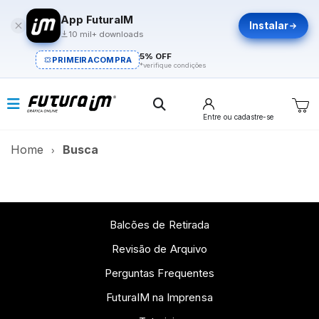
App FuturaIM
Instalar
10 mil+ downloads
5% OFF
PRIMEIRACOMPRA
*verifique condições
Entre
ou cadastre-se
Home
Busca
Balcões de Retirada
Revisão de Arquivo
Perguntas Frequentes
FuturaIM na Imprensa