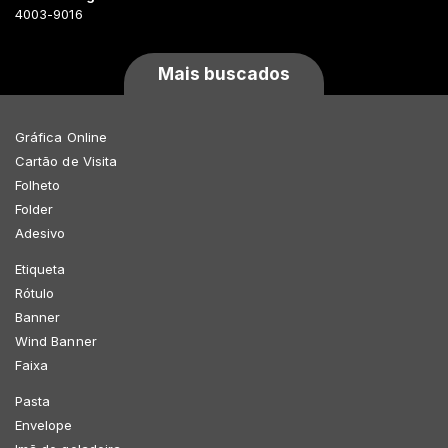
4003-9016
Mais buscados
Gráfica Online
Cartão de Visita
Folheto
Folder
Adesivo
Etiqueta
Rótulo
Banner
Wind Banner
Faixa
Pasta
Envelope