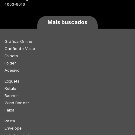
4003-9016
Mais buscados
Gráfica Online
Cartão de Visita
Folheto
Folder
Adesivo
Etiqueta
Rótulo
Banner
Wind Banner
Faixa
Pasta
Envelope