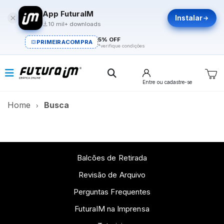
App FuturaIM
Instalar
10 mil+ downloads
5% OFF
PRIMEIRACOMPRA
*verifique condições
Entre
ou cadastre-se
Home
Busca
Balcões de Retirada
Revisão de Arquivo
Perguntas Frequentes
FuturaIM na Imprensa