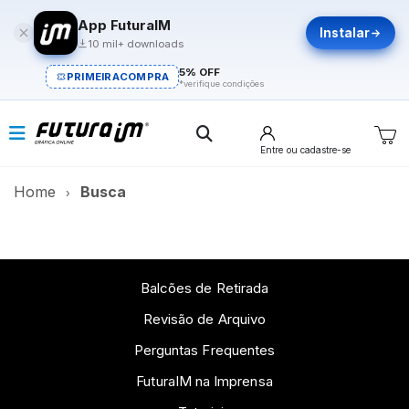
App FuturaIM
Instalar
10 mil+ downloads
5% OFF
PRIMEIRACOMPRA
*verifique condições
Entre
ou cadastre-se
Home
Busca
Balcões de Retirada
Revisão de Arquivo
Perguntas Frequentes
FuturaIM na Imprensa