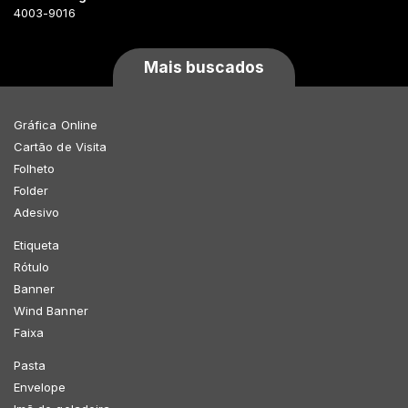
4003-9016
Mais buscados
Gráfica Online
Cartão de Visita
Folheto
Folder
Adesivo
Etiqueta
Rótulo
Banner
Wind Banner
Faixa
Pasta
Envelope