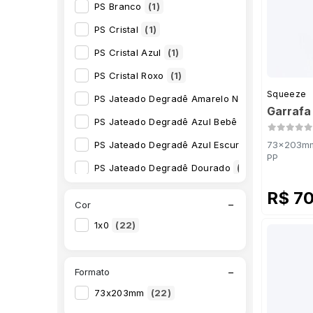
PS Branco
(1)
PS Cristal
(1)
PS Cristal Azul
(1)
PS Cristal Roxo
(1)
Squeeze
PS Jateado Degradê Amarelo Neon
(1)
Garrafa
PS Jateado Degradê Azul Bebê
(1)
PS Jateado Degradê Azul Escuro
(1)
73x203mm 
PP
PS Jateado Degradê Dourado
(1)
PS Jateado Degradê Laranja Neon
(1)
R$ 7
−
Cor
PS Jateado Degradê Lilás
(1)
1x0
(22)
PS Jateado Degradê Preto
(1)
PS Jateado Degradê Rosa Bebê
(1)
−
Formato
PS Jateado Degradê Rosa Neon
(1)
73x203mm
(22)
PS Jateado Degradê Roxo
(1)