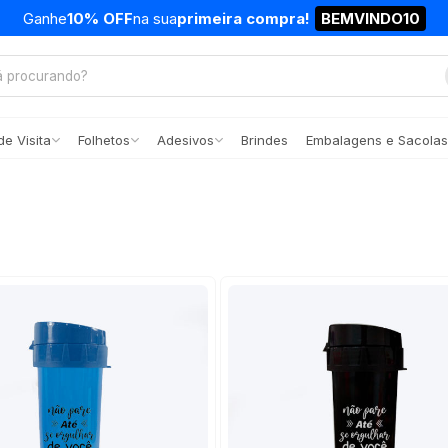
Ganhe
10% OFF
na sua
primeira compra!
BEMVINDO10
e Visita
Folhetos
Adesivos
Brindes
Embalagens e Sacolas