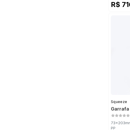
R$ 7
Squeeze
Garrafa
73x203mm 
PP