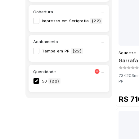
PS Jateado Degradê Tiffany
(1)
−
Cobertura
PS Jateado Degradê Verde Bandeira
(1)
Impresso em Serigrafia
(22)
PS Jateado Degradê Verde Neon
(1)
PS Jateado Degradê Vermelho
(1)
−
Acabamento
PS Preto
(1)
Tampa em PP
(22)
Squeeze
PS Rosa Neon
(1)
Garrafa
PS Tiffany
(1)
−
Quantidade
73x203mm 
PS Verde Neon
(1)
50
(22)
PP
R$ 7