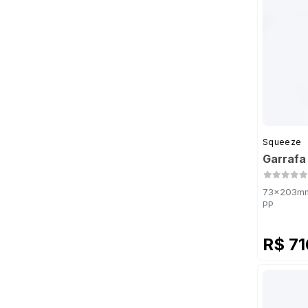
Squeeze
Garrafa
73x203mm 
PP
R$ 7