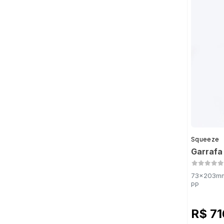
Squeeze
Garrafa
73x203mm 
PP
R$ 7