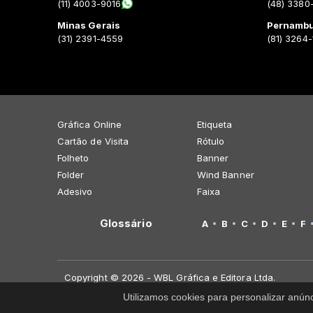
(11) 4003-9016
(48) 3380
Minas Gerais
Pernamb
(31) 2391-4559
(81) 3264
Gráfica Online
Etiqueta
Cartão de Visita
Rótulo
Folheto
Banner
Folder
Wind Banner
Adesivo
Faixa
Glossário
A
B
C
D
E
F
Copyright © 2026 - WBL Gráfica e Editora Ltda.
Utilizamos cookies para personalizar anún