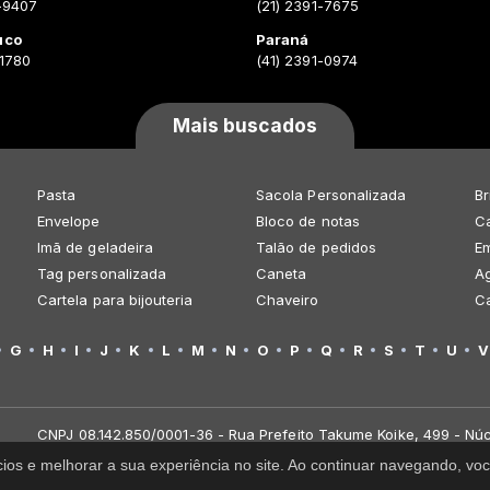
-9407
(21) 2391-7675
uco
Paraná
-1780
(41) 2391-0974
Mais buscados
Pasta
Sacola Personalizada
Br
Envelope
Bloco de notas
Ca
Imã de geladeira
Talão de pedidos
E
Tag personalizada
Caneta
A
Cartela para bijouteria
Chaveiro
C
G
H
I
J
K
L
M
N
O
P
Q
R
S
T
U
V
CNPJ 08.142.850/0001-36 - Rua Prefeito Takume Koike, 499 - Núc
cios e melhorar a sua experiência no site. Ao continuar navegando, 