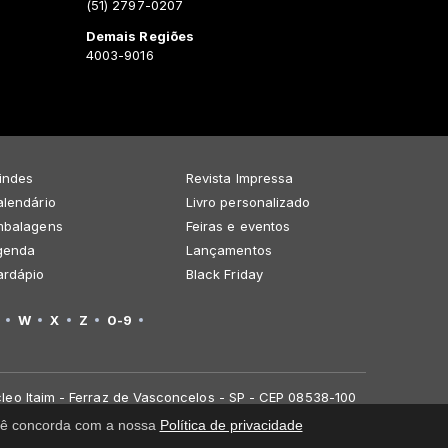
(51) 2797-0207
Demais Regiões
4003-9016
indes
Revista Impressa
lendário
Livro personalizado
mbalagens
Feiras e eventos
genda
Lançamentos
ardápio
Black Friday
W
X
Z
0-9
leo Itaim - Ferraz de Vasconcelos - SP - CEP 08538-100
você concorda com a nossa
Política de privacidade