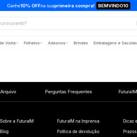
Ganhe
10% OFF
na sua
primeira compra!
BEMVINDO10
e Visita
Folhetos
Adesivos
Brindes
Embalagens e Sacolas
 Arquivo
Perguntas Frequentes
FuturaIM
Sobre a FuturaIM
FuturaIM na Imprensa
Dicas e
Blog
Política de devolução
Prazos