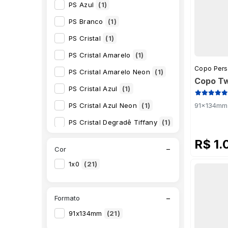
PS Azul
(1)
PS Branco
(1)
PS Cristal
(1)
PS Cristal Amarelo
(1)
Copo Pers
PS Cristal Amarelo Neon
(1)
Copo Tw
PS Cristal Azul
(1)
PS Cristal Azul Neon
(1)
91x134mm 
PS Cristal Degradê Tiffany
(1)
PS Cristal Fumê
(1)
R$ 1.
−
Cor
PS Cristal Laranja Neon
(1)
1x0
(21)
PS Cristal Rosa Neon
(1)
PS Cristal Roxo
(1)
−
Formato
PS Cristal Tiffany
(1)
91x134mm
(21)
PS Cristal Verde Neon
(1)