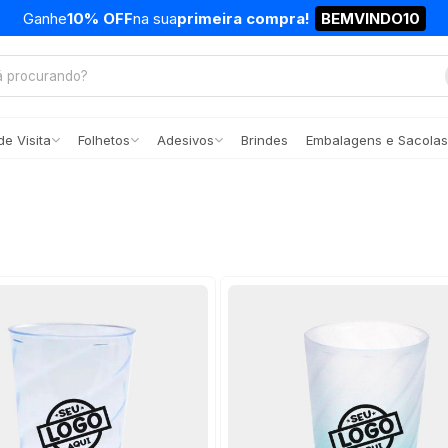
Ganhe
10% OFF
na sua
primeira compra!
BEMVINDO10
e Visita
Folhetos
Adesivos
Brindes
Embalagens e Sacolas