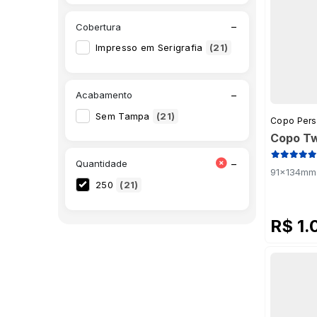
PS Cristal Vermelho
(1)
−
Cobertura
PS Jateado Degradê Azul Bebê
(1)
Impresso em Serigrafia
(21)
PS Jateado Degradê Azul Escuro
(1)
PS Jateado Degradê Preto
(1)
−
Acabamento
PS Jateado Degradê Rosa Neon
(1)
Sem Tampa
(21)
Copo Pers
PS Preto
(1)
Copo Tw
PS Rosa
(1)
−
Quantidade
91x134mm 
250
(21)
R$ 1.