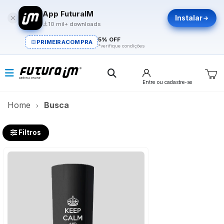
App FuturaIM
Instalar
10 mil+ downloads
5% OFF
PRIMEIRACOMPRA
*verifique condições
Entre
ou cadastre-se
Home
Busca
Filtros