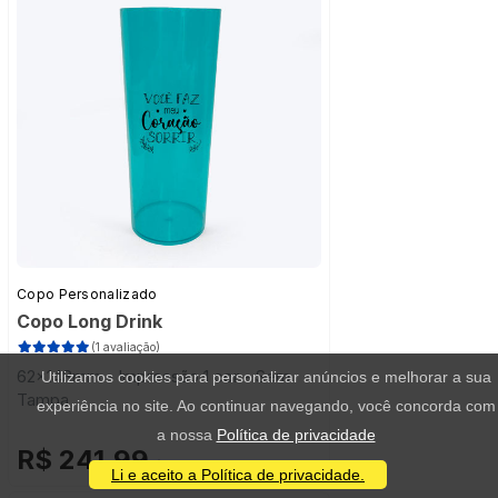
Copo Personalizado
Copo Long Drink
(1 avaliação)
62x148mm - Impressão 1 cor - Sem
Utilizamos cookies para personalizar anúncios e melhorar a sua
Tampa
experiência no site. Ao continuar navegando, você concorda com
a nossa
Política de privacidade
R$ 241,99
/ 50 unidades
Li e aceito a Política de privacidade.