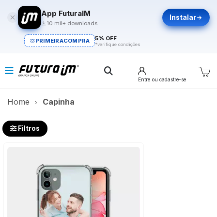
App FuturaIM
Instalar
10 mil+ downloads
5% OFF
PRIMEIRACOMPRA
*verifique condições
Entre
ou cadastre-se
Home
Capinha
Filtros