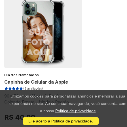
Dia dos Namorados
Capinha de Celular da Apple
(3 avaliações)
90x175mm - iPhone 11 Pro Max -
Utilizamos cookies para personalizar anúncios e melhorar a sua
Colorido Frente - Modelo Padrão
experiência no site. Ao continuar navegando, você concorda com
a nossa
Política de privacidade
R$ 40,99
/ 1 unidade
Li e aceito a Política de privacidade.