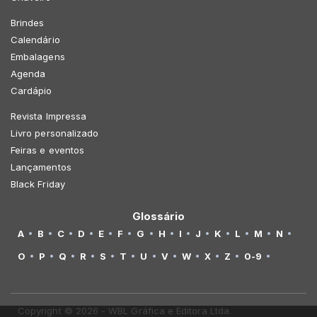
Brindes
Calendário
Embalagens
Agenda
Cardápio
Revista Impressa
Livro personalizado
Feiras e eventos
Lançamentos
Black Friday
Glossário
A
B
C
D
E
F
G
H
I
J
K
L
M
N
O
P
Q
R
S
T
U
V
W
X
Z
0-9
Copyright © 2026 - WBL Gráfica e Editora Ltda.