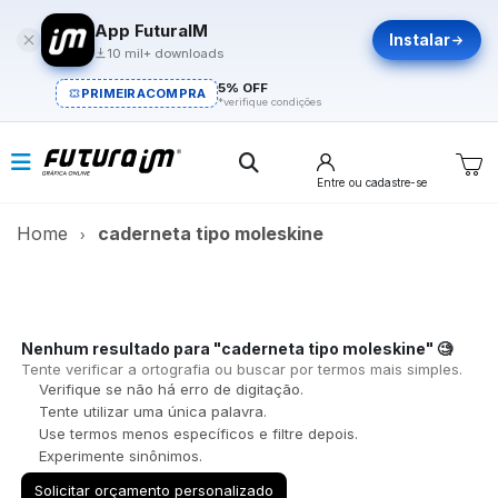
App FuturaIM
Instalar
10 mil+ downloads
5% OFF
PRIMEIRACOMPRA
*verifique condições
Entre
ou cadastre-se
Home
caderneta tipo moleskine
Nenhum resultado para
"caderneta tipo moleskine"
🧐
Tente verificar a ortografia ou buscar por termos mais simples.
Verifique se não há erro de digitação.
Tente utilizar uma única palavra.
Use termos menos específicos e filtre depois.
Experimente sinônimos.
Solicitar orçamento personalizado