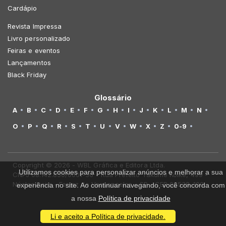
Cardápio
Revista Impressa
Livro personalizado
Feiras e eventos
Lançamentos
Black Friday
Glossário
A
B
C
D
E
F
G
H
I
J
K
L
M
N
O
P
Q
R
S
T
U
V
W
X
Z
0-9
Copyright © 2026 - WBL Gráfica e Editora Ltda.
Utilizamos cookies para personalizar anúncios e melhorar a sua
CNPJ 08.142.850/0001-36 - Rua Prefeito Takume Koike, 499 -
Núcleo Itaim - Ferraz de Vasconcelos - SP - CEP 08538-100
experiência no site. Ao continuar navegando, você concorda com
a nossa
Política de privacidade
Li e aceito a Política de privacidade.