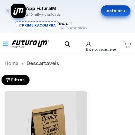
App FuturaIM
Instalar
10 mil+ downloads
5% OFF
PRIMEIRACOMPRA
*verifique condições
Entre
ou cadastre-se
Home
Descartáveis​
Filtros