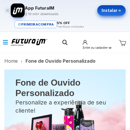
App FuturaIM
Instalar
10 mil+ downloads
5% OFF
PRIMEIRACOMPRA
*verifique condições
Entre
ou cadastre-se
Home
Fone de Ouvido Personalizado
Fone de Ouvido
Personalizado
Personalize a experiência de seu
cliente!