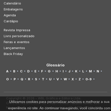
Calendário
Embalagens
Agenda
Cardápio
Revista Impressa
Livro personalizado
Feiras e eventos
Lançamentos
Black Friday
Glossário
A
B
C
D
E
F
G
H
I
J
K
L
M
N
O
P
Q
R
S
T
U
V
W
X
Z
0-9
Copyright © 2026 - WBL Gráfica e Editora Ltda.
Utilizamos cookies para personalizar anúncios e melhorar a sua
CNPJ 08.142.850/0001-36 - Rua Prefeito Takume Koike, 499 -
Núcleo Itaim - Ferraz de Vasconcelos - SP - CEP 08538-100
experiência no site. Ao continuar navegando, você concorda com