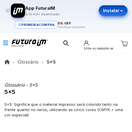
App FuturaIM
Instalar
10 mil+ downloads
5% OFF
PRIMEIRACOMPRA
*verifique condições
Entre
ou cadastre-se
Glossário
5x5
Glossário - 5x5
5x5
5x5: Significa que o material impresso será colorido tanto na
frente quanto no verso, utilizando as cinco cores (CMYK + uma
cor especial).