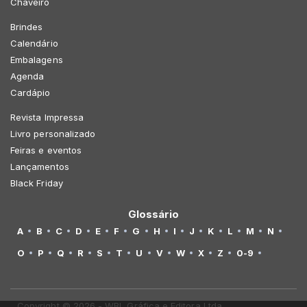
Chaveiro
Brindes
Calendário
Embalagens
Agenda
Cardápio
Revista Impressa
Livro personalizado
Feiras e eventos
Lançamentos
Black Friday
Glossário
A
B
C
D
E
F
G
H
I
J
K
L
M
N
O
P
Q
R
S
T
U
V
W
X
Z
0-9
Copyright © 2026 - WBL Gráfica e Editora Ltda.