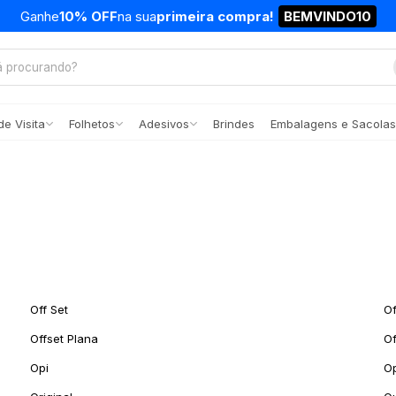
Ganhe
10% OFF
na sua
primeira compra!
BEMVINDO10
e Visita
Folhetos
Adesivos
Brindes
Embalagens e Sacolas
Off Set
Of
Offset Plana
Of
Opi
O