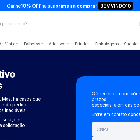
Ganhe
10% OFF
na sua
primeira compra!
BEMVINDO10
e Visita
Folhetos
Adesivos
Brindes
Embalagens e Sacolas
tivo
s
Oferecemos condições
 Mas, há casos que
prazos
ume do pedido,
especiais, além das op
s inadiáveis.
Entre em contato conos
om soluções
 solicitação