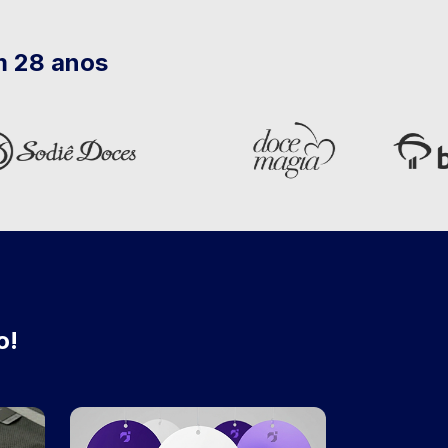
m 28 anos
o!