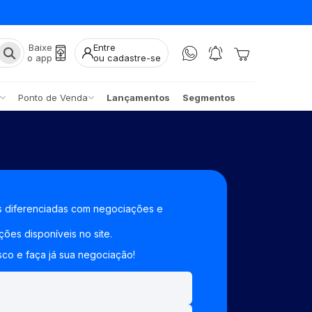
Baixe
Entre
o app
ou cadastre-se
Ponto de Venda
Lançamentos
Segmentos
 diferenciadas com negociações e
ções disponíveis no site.
co e faça já sua negociação!