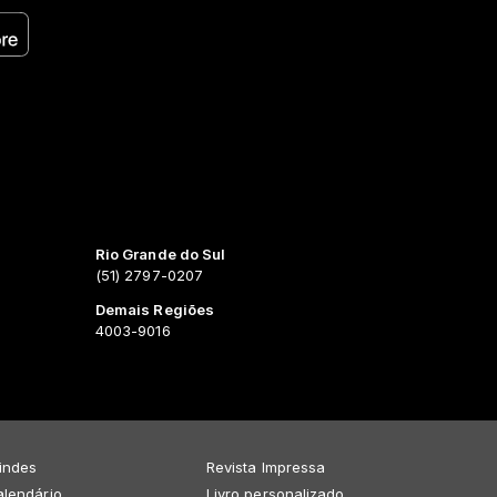
Rio Grande do Sul
(51) 2797-0207
Demais Regiões
4003-9016
indes
Revista Impressa
lendário
Livro personalizado