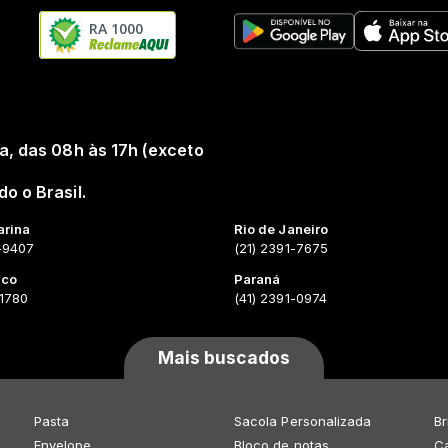
RA 1000
a, das 08h às 17h (exceto
o o Brasil.
arina
Rio de Janeiro
-9407
(21) 2391-7675
uco
Paraná
-1780
(41) 2391-0974
Mais buscados
Pasta
Sacola Personalizada
Br
Envelope
Bloco de notas
Ca